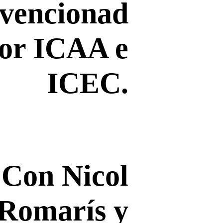
vencionad
por ICAA e
ICEC.
Con Nicol
Romarís y