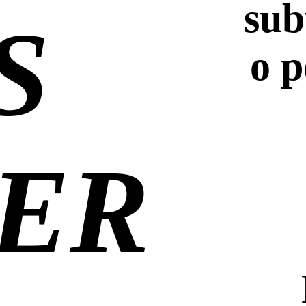
sub
S
o 
ER