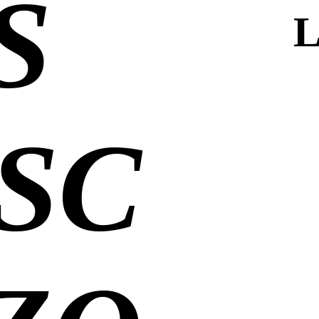
OS
L
SC